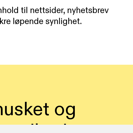
hold til nettsider, nyhetsbrev
ikre løpende synlighet.
 husket og
munikasjon og