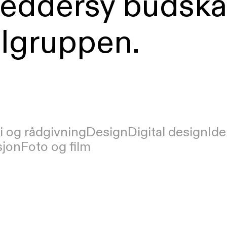
reddersy budskap
lgruppen.
i og rådgivning
Design
Digital design
Ide
sjon
Foto og film