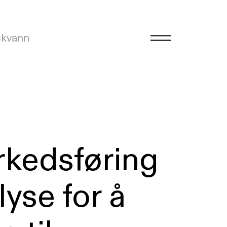
skvann
rkedsføring
yse for å