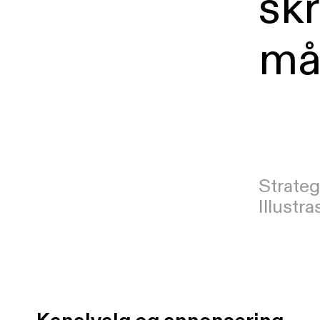
sk
må
Strateg
Illustra