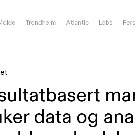
Molde
Trondheim
Atlantic
Labs
Fer
et
sultatbasert ma
ker data og anal