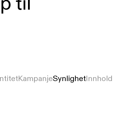
 til
ntitet
Kampanje
Synlighet
Innhold