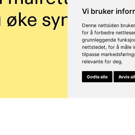
du øke synlighete
Vi bruker info
Denne nettsiden bruker
for å forbedre nettlese
grunnleggende funksjon
nettstedet
,
for å måle 
tilpasse markedsføring
relevante for deg
.
Godta alle
Avvis al