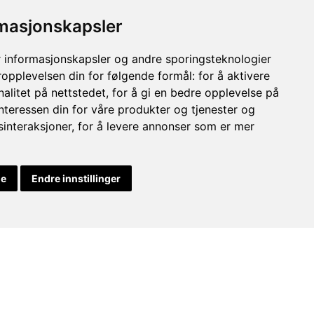
n din?
rmasjonskapsler
 informasjonskapsler og andre sporingsteknologier
ropplevelsen din for følgende formål:
for å aktivere
alitet på nettstedet
,
for å gi en bedre opplevelse på
interessen din for våre produkter og tjenester og
sinteraksjoner
,
for å levere annonser som er mer
Snakk med Henriette ->
le
Endre innstillinger