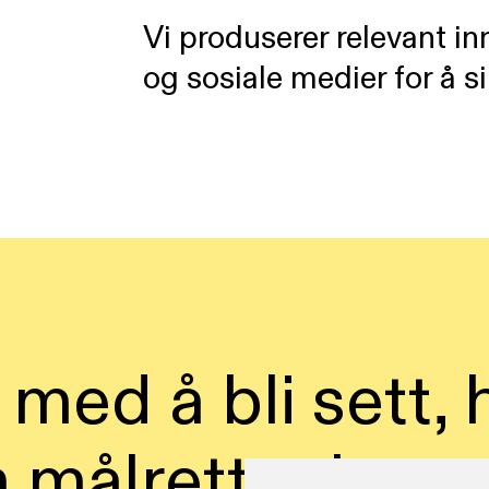
Vi produserer relevant inn
og sosiale medier for å s
 med å bli sett,
m målrettet kom