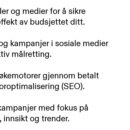
ler og medier for å sikre
fekt av budsjettet ditt.
og kampanjer i sosiale medier
ktiv målretting.
 søkemotorer gjennom betalt
roptimalisering (SEO).
e kampanjer med fokus på
, innsikt og trender.