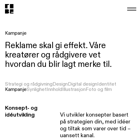
Kampanje
Reklame skal gi effekt. Våre
kreatører og rådgivere vet
hvordan du blir lagt merke til.
Strategi og rådgivning
Design
Digital design
Identitet
Kampanje
Synlighet
Innhold
Illustrasjon
Foto og film
Konsept- og
idéutvikling
Vi utvikler konsepter basert
på strategien din, med idéer
og tiltak som varer over tid –
uansett kanal.