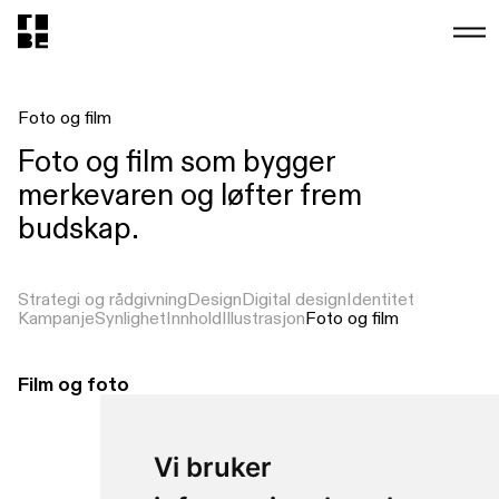
Foto og film
Foto og film som bygger
merkevaren og løfter frem
budskap.
Strategi og rådgivning
Design
Digital design
Identitet
Kampanje
Synlighet
Innhold
Illustrasjon
Foto og film
Film og foto
Vi produserer film og foto
som styrker historien din,
bygger merkevaren og løfter
Vi bruker
frem budskap.