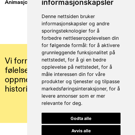
informasjonskapsler
Animasjonsfilm
Vi bruker animasjon for å
forklare komplekse budskap
Denne nettsiden bruker
på en enkel, inkluderende og
informasjonskapsler og andre
varig måte.
sporingsteknologier for å
forbedre nettleseropplevelsen din
for følgende formål:
for å aktivere
grunnleggende funksjonalitet på
Vi formidler historier som skaper
nettstedet
,
for å gi en bedre
opplevelse på nettstedet
,
for å
følelser og tiltrekker
måle interessen din for våre
oppmerksomhet. Vil du fortelle en
produkter og tjenester og tilpasse
historie som blir husket?
markedsføringsinteraksjoner
,
for å
levere annonser som er mer
relevante for deg
.
Snakk med Henriette ->
Godta alle
Avvis alle