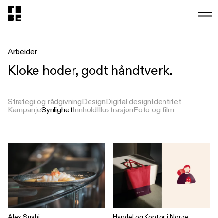
Arbeider
Kloke hoder, godt håndtverk.
Strategi og rådgivning
Design
Digital design
Identitet
Kampanje
Synlighet
Innhold
Illustrasjon
Foto og film
Alex Sushi
Handel og Kontor i Norge