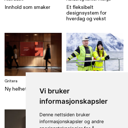
Innhold som smaker
Et fleksibelt
designsystem for
hverdag og vekst
Norsk Arbeidsmandforbund
Gritera
En tydelig stemme for
Ny helhetlig merkevare
arbeidsfolk som holder
Vi bruker
landet i gang
informasjonskapsler
Denne nettsiden bruker
informasjonskapsler og andre