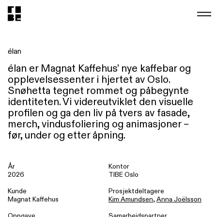
élan
élan er Magnat Kaffehus' nye kaffebar og
opplevelsessenter i hjertet av Oslo.
Snøhetta tegnet rommet og påbegynte
identiteten. Vi videreutviklet den visuelle
profilen og ga den liv på tvers av fasade,
merch, vindusfoliering og animasjoner –
før, under og etter åpning.
År
Kontor
2026
TIBE Oslo
Kunde
Prosjektdeltagere
Magnat Kaffehus
Kim Amundsen
,
Anna Joëlsson
Oppgave
Samarbeidspartner