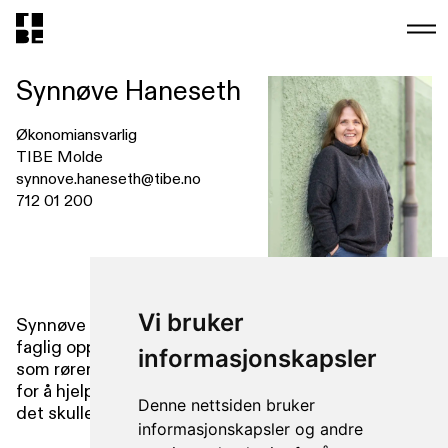
Synnøve Haneseth
Økonomiansvarlig
TIBE Molde
synnove.haneseth@tibe.no
712 01 200
Vi bruker
Synnøve startet i TIBE i 1992. Synnøve er alltid
faglig oppdatert, og har full kontroll på det meste
informasjonskapsler
som rører seg i TIBE. Hun strekker seg alltid langt
for å hjelpe både kunder og kollegaer, uansett hva
Denne nettsiden bruker
det skulle dreie seg om.
informasjonskapsler og andre